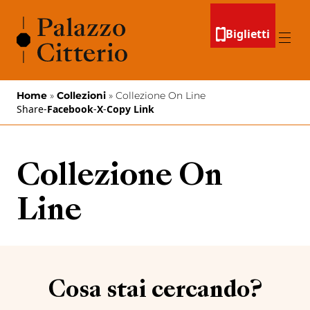
Vai al contenuto
Biglietti
Menu
Home
»
Collezioni
»
Collezione On Line
Share
-
Facebook
-
X
-
Copy Link
Collezione On
Line
Cosa stai cercando?