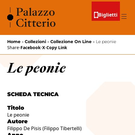
Vai al contenuto
Biglietti
Menu
Home
»
Collezioni
»
Collezione On Line
»
Le peonie
Share
-
Facebook
-
X
-
Copy Link
Le peonie
SCHEDA TECNICA
Titolo
Le peonie
Autore
Filippo De Pisis (Filippo Tibertelli)
Anno