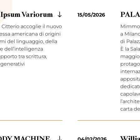
m Ipsum Variorum
15/05/2026
PAL
 Citterio accoglie il nuovo
Mimmo P
tessa americana di origini
a Milan
mi del linguaggio, della
di Palaz
 dell’intelligenza
È la Sala
apporto tra scrittura,
maggio a
 generativi
protagon
interna
apposit
dedicato
capolavo
l’archit
carta de
BODY MACHINE
04/02/2026
Willi