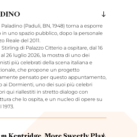
2026
2025
ADINO
2024
aladino (Paduli, BN, 1948) torna a esporre
o in uno spazio pubblico, dopo la personale
zo Reale del 2011.
 Stirling di Palazzo Citterio a ospitare, dal 16
l 26 luglio 2026, la mostra di uno dei
isti più celebrati della scena italiana e
zionale, che propone un progetto
amente pensato per questo appuntamento,
 ai Dormienti, uno dei suoi più celebri
ri qui riallestiti in stretto dialogo con
ettura che lo ospita, e un nucleo di opere su
l 1973.
am Kentridge. More Sweetly Play