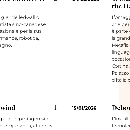
the D
il grande ledwall di
L’omagg
artista sino-canadese,
che per 
nazionale per la sua
è parte
rmance, robotica,
la grand
segno.
Metafisi
linguagg
occasio
Cortina
Palazzo
d’Italia
ewind
15/01/2026
Debor
io a un protagonista
L’instal
contemporanea, attraverso
tecnolog