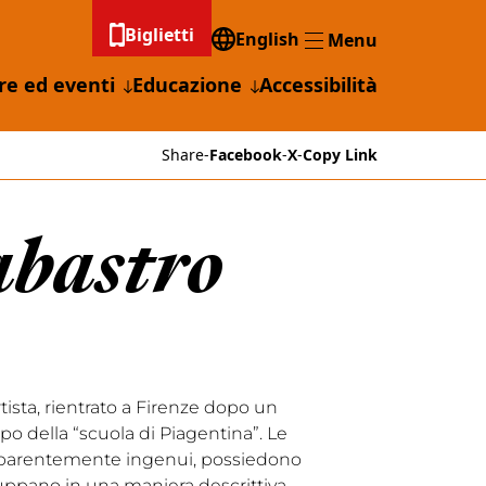
Biglietti
English
Menu
Menu
re ed eventi
Educazione
Accessibilità
Share
-
Facebook
-
X
-
Copy Link
abastro
rtista, rientrato a Firenze dopo un
ppo della “scuola di Piagentina”. Le
apparentemente ingenui, possiedono
luppano in una maniera descrittiva