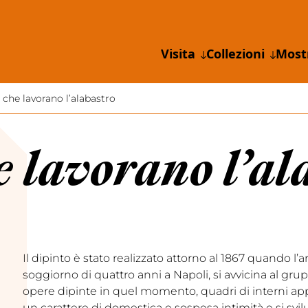
Visita
Collezioni
Most
 che lavorano l’alabastro
 lavorano l’al
Il dipinto è stato realizzato attorno al 1867 quando l’a
soggiorno di quattro anni a Napoli, si avvicina al gru
opere dipinte in quel momento, quadri di interni 
un carattere di domestica e sospesa intimità e si svi