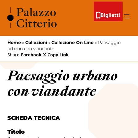
Vai al contenuto
Biglietti
Menu
Home
»
Collezioni
»
Collezione On Line
»
Paesaggio
urbano con viandante
Share
-
Facebook
-
X
-
Copy Link
Paesaggio urbano
con viandante
SCHEDA TECNICA
Titolo