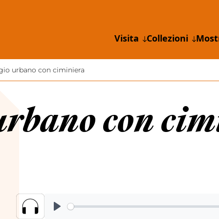
Visita
Collezioni
Most
io urbano con ciminiera
urbano con cim