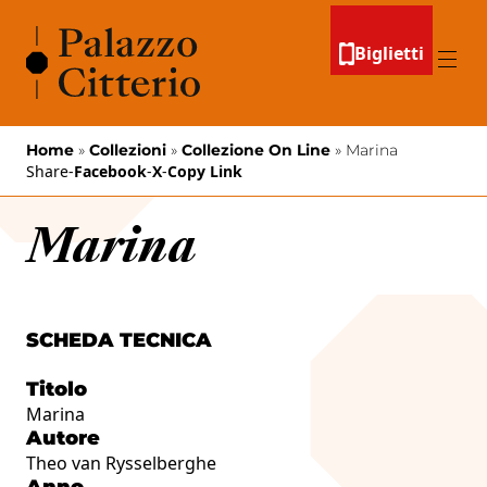
Vai al contenuto
Biglietti
Menu
Home
»
Collezioni
»
Collezione On Line
»
Marina
Share
-
Facebook
-
X
-
Copy Link
Marina
SCHEDA TECNICA
Titolo
Marina
Autore
Theo van Rysselberghe
Anno