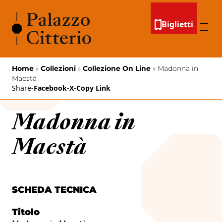
Vai al contenuto
Biglietti
Menu
Home
»
Collezioni
»
Collezione On Line
»
Madonna in
Maestà
Share
-
Facebook
-
X
-
Copy Link
Madonna in
Maestà
SCHEDA TECNICA
Titolo