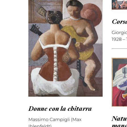
Cors
Giorgi
1928 –
Donne con la chitarra
Natu
Massimo Campigli (Max
mand
Ihlenfeldt)