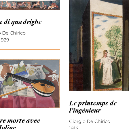
a di quadrighe
o De Chirico
 1929
Le printemps de
l’ingénieur
re morte avec
Giorgio De Chirico
oline
1914