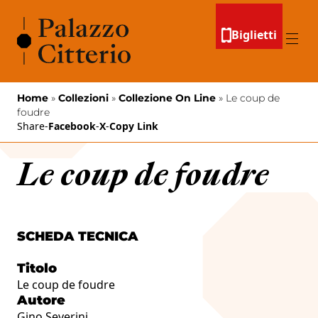
Vai al contenuto
Biglietti
Menu
Home
»
Collezioni
»
Collezione On Line
»
Le coup de
foudre
Share
-
Facebook
-
X
-
Copy Link
Le coup de foudre
SCHEDA TECNICA
Titolo
Le coup de foudre
Autore
Gino Severini