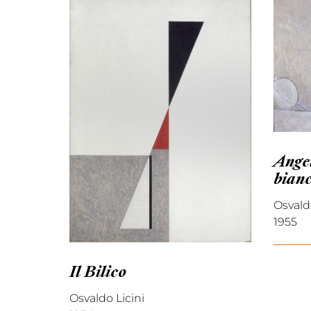
Angel
bian
Osvaldo
1955
Il Bilico
Osvaldo Licini