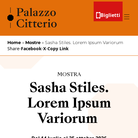
Vai al contenuto
Biglietti
Menu
Home
»
Mostre
»
Sasha Stiles. Lorem Ipsum Variorum
Share
-
Facebook
-
X
-
Copy Link
MOSTRA
Sasha Stiles.
Lorem Ipsum
Variorum