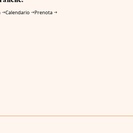
i anche:
à
Calendario
Prenota