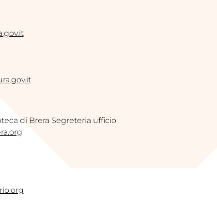
.gov.it
a.gov.i
t
oteca di Brera Segreteria ufficio
ra.org
rio.org