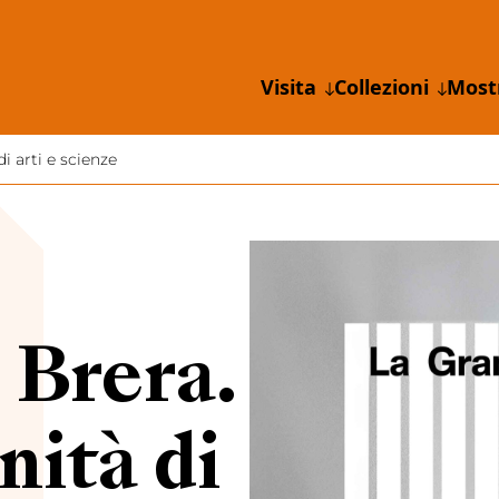
Visita
Collezioni
Most
 arti e scienze
 Brera.
ità di