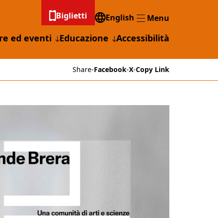
Biglietti
English
Menu
Menu
re ed eventi
Educazione
Accessibilità
Share
-
Facebook
-
X
-
Copy Link