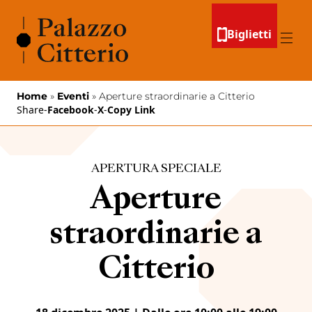
Vai al contenuto
Biglietti
Menu
Home
»
Eventi
»
Aperture straordinarie a Citterio
Share
-
Facebook
-
X
-
Copy Link
APERTURA SPECIALE
Aperture
straordinarie a
Citterio