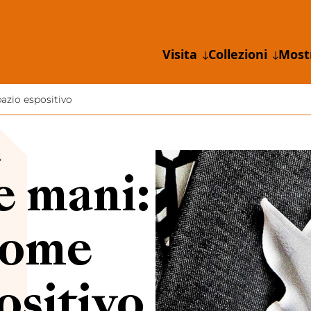
Visita
Collezioni
Most
pazio espositivo
E
le mani:
 come
ositivo