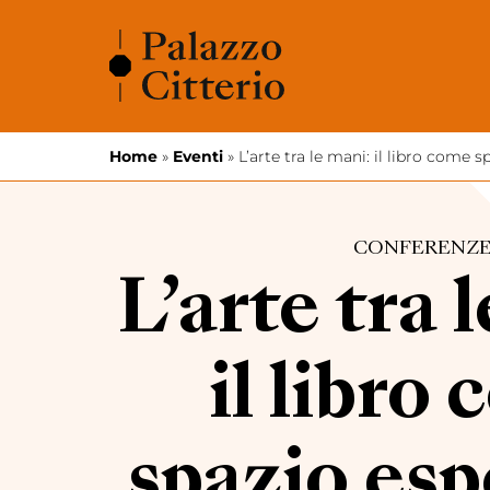
Vai al contenuto
Home
»
Eventi
»
L’arte tra le mani: il libro come s
CONFERENZ
L’arte tra 
il libro
spazio esp