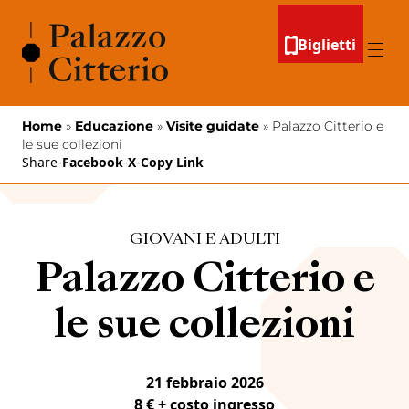
Vai al contenuto
Biglietti
Menu
Home
»
Educazione
»
Visite guidate
»
Palazzo Citterio e
le sue collezioni
Share
-
Facebook
-
X
-
Copy Link
GIOVANI E ADULTI
Palazzo Citterio e
le sue collezioni
21 febbraio 2026
8 € + costo ingresso