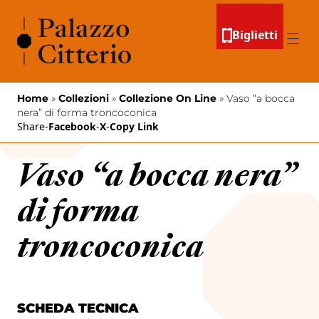
Vai al contenuto
Biglietti
Menu
Home
»
Collezioni
»
Collezione On Line
»
Vaso “a bocca
nera” di forma troncoconica
Share
-
Facebook
-
X
-
Copy Link
Vaso “a bocca nera”
di forma
troncoconica
SCHEDA TECNICA