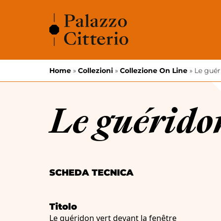
Vai al contenuto
Home
»
Collezioni
»
Collezione On Line
»
Le guér
Le guéridon
SCHEDA TECNICA
Titolo
Le guéridon vert devant la fenêtre