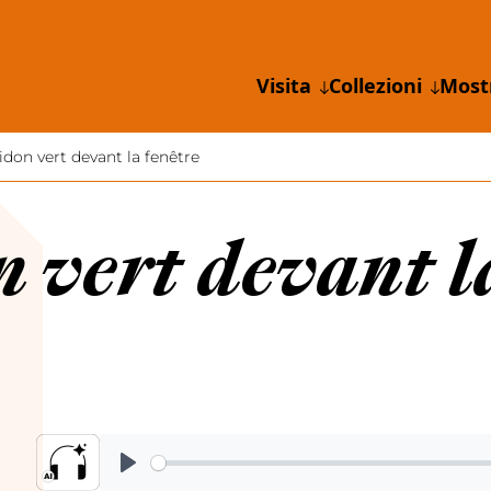
Visita
Collezioni
Most
idon vert devant la fenêtre
 vert devant l