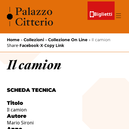
Vai al contenuto
Biglietti
Menu
Home
»
Collezioni
»
Collezione On Line
»
Il camion
Share
-
Facebook
-
X
-
Copy Link
Il camion
SCHEDA TECNICA
Titolo
Il camion
Autore
Mario Sironi
Anno