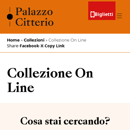
Vai al contenuto
Biglietti
Menu
Home
»
Collezioni
»
Collezione On Line
Share
-
Facebook
-
X
-
Copy Link
Collezione On
Line
Cosa stai cercando?